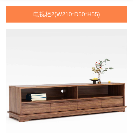
电视柜2(W210*D50*H55)